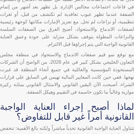
في قاعات اجتماعات مجالس الإدارة. بل تظهر بعد أشهر من إتمام
الصفقة عندما تظهر عيوب تعاقدية لم تكتشف من قبل، أو ثغرات
تنظيمية، أو نزاعات لم تحل. مع تعزيز الإمارات مكانتها كوجهة رئيسية
لصفقات الاندماج والاستحواذ، أصبح الفرق بين الصفقات السلسة
والنزاعات المطولة يتوقف بشكل متزايد على جودة وعمق العناية
القانونية الواجبة التي يتم إجراؤها قبل الالتزام.
مع توقع نمو قيم صفقات الاندماج والاستحواذ في منطقة مجلس
التعاون الخليجي بشكل كبير في عام 2026، من الواضح أن الشركات
المستحوذة المؤسسية والعائلية في جميع أنحاء المنطقة قد غيرت
نهجها. ففي حين كانت المعايير المالية تهيمن في السابق على قرارات
الشراء، أصبحت الآن اليقين القانوني والامتثال القانوني بمثابة ركيزة
موازية وغالباً ما تكون حاسمة في التقييم وهيكل الصفقة.
لماذا أصبح إجراء العناية الواجبة
القانونية أمراً غير قابل للتفاوض؟
تتناول العناية الواجبة القانونية تحدياً مباشراً ولكنه بالغ الأهمية: تنخفض