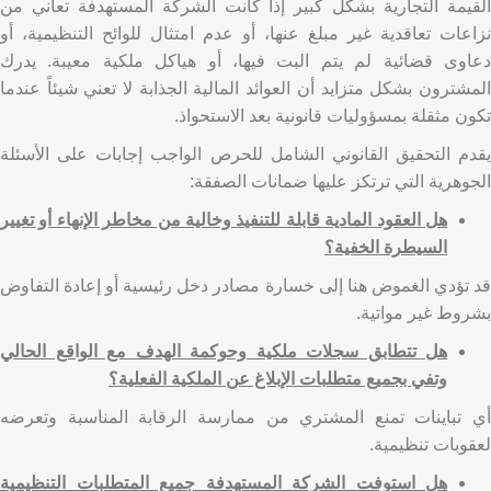
القيمة التجارية بشكل كبير إذا كانت الشركة المستهدفة تعاني من
نزاعات تعاقدية غير مبلغ عنها، أو عدم امتثال للوائح التنظيمية، أو
دعاوى قضائية لم يتم البت فيها، أو هياكل ملكية معيبة. يدرك
المشترون بشكل متزايد أن العوائد المالية الجذابة لا تعني شيئاً عندما
تكون مثقلة بمسؤوليات قانونية بعد الاستحواذ.
يقدم التحقيق القانوني الشامل للحرص الواجب إجابات على الأسئلة
الجوهرية التي ترتكز عليها ضمانات الصفقة:
هل العقود المادية قابلة للتنفيذ وخالية من مخاطر الإنهاء أو تغيير
السيطرة الخفية؟
قد تؤدي الغموض هنا إلى خسارة مصادر دخل رئيسية أو إعادة التفاوض
بشروط غير مواتية.
هل تتطابق سجلات ملكية وحوكمة الهدف مع الواقع الحالي
وتفي بجميع متطلبات الإبلاغ عن الملكية الفعلية؟
أي تباينات تمنع المشتري من ممارسة الرقابة المناسبة وتعرضه
لعقوبات تنظيمية.
هل استوفت الشركة المستهدفة جميع المتطلبات التنظيمية