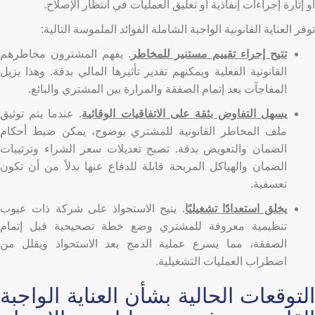
أو إثارة إجراءات إنفاذية أو تعليق العمليات في انتظار الإصلاح.
توفر العناية القانونية الواجبة الشاملة الفوائد الملموسة التالية:
تتيح إجراء تقييم مستنير للمخاطر
. يفهم المشترون مخاطرهم
القانونية الفعلية ويمكنهم تقدير تأثيرها المالي بدقة. وهذا يزيل
المفاجآت بعد إتمام الصفقة والمرارة بين المشتري والبائع.
يسهل التفاوض بثقة على الاتفاقيات الوقائية
. عندما يتم توثيق
ملف المخاطر القانونية للمشتري بوضوح، يمكن ضبط أحكام
الضمان والتعويض بدقة. تصبح تعديلات سعر الشراء وترتيبات
الضمان والهياكل المربحة قابلة للدفاع عنها بدلاً من أن تكون
تعسفية.
يخلق استعدادًا تشغيليًا
. يتيح الاستحواذ على شركة ذات عيوب
تنظيمية معروفة للمشتري وضع خطة تصحيحية قبل إتمام
الصفقة، مما يسرع عملية الدمج بعد الاستحواذ ويقلل من
اضطراب العمليات التشغيلية.
التوقعات الحالية بشأن العناية الواجبة