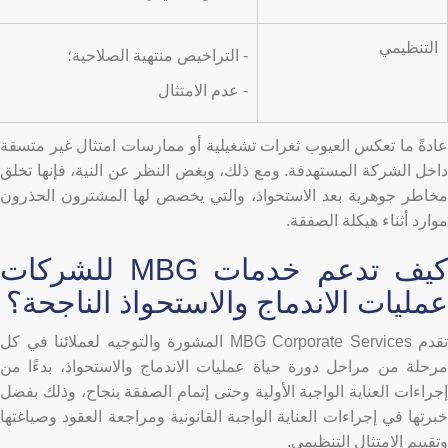
التنظيمي
- التراخيص منتهية الصلاحية؛
- عدم الامتثال
عادةً ما تعكس العيوب ثغرات تشغيلية أو ممارسات امتثال غير متسقة
داخل الشركة المستهدفة. ومع ذلك، وبغض النظر عن النية، فإنها تخلق
مخاطر جوهرية بعد الاستحواذ، والتي يخصص لها المشترون الحذرون
موارد أثناء هيكلة الصفقة.
كيف تدعم خدمات MBG للشركات
عمليات الاندماج والاستحواذ الناجحة؟
تقدم MBG Corporate Services المشورة والتوجيه لعملائنا في كل
مرحلة من مراحل دورة حياة عمليات الاندماج والاستحواذ، بدءًا من
إجراءات العناية الواجبة الأولية وحتى إتمام الصفقة بنجاح، وذلك بفضل
خبرتها في إجراءات العناية الواجبة القانونية ومراجعة العقود وصياغتها
وتقييم الامتثال التنظيمي.