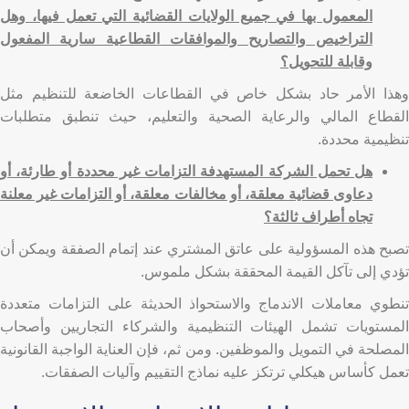
المعمول بها في جميع الولايات القضائية التي تعمل فيها، وهل
التراخيص والتصاريح والموافقات القطاعية سارية المفعول
وقابلة للتحويل؟
وهذا الأمر حاد بشكل خاص في القطاعات الخاضعة للتنظيم مثل
القطاع المالي والرعاية الصحية والتعليم، حيث تنطبق متطلبات
تنظيمية محددة.
هل تحمل الشركة المستهدفة التزامات غير محددة أو طارئة، أو
دعاوى قضائية معلقة، أو مخالفات معلقة، أو التزامات غير معلنة
تجاه أطراف ثالثة؟
تصبح هذه المسؤولية على عاتق المشتري عند إتمام الصفقة ويمكن أن
تؤدي إلى تآكل القيمة المحققة بشكل ملموس.
تنطوي معاملات الاندماج والاستحواذ الحديثة على التزامات متعددة
المستويات تشمل الهيئات التنظيمية والشركاء التجاريين وأصحاب
المصلحة في التمويل والموظفين. ومن ثم، فإن العناية الواجبة القانونية
تعمل كأساس هيكلي ترتكز عليه نماذج التقييم وآليات الصفقات.