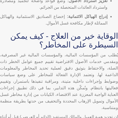
تعزيز استرداد الأصول:
وضع قواعد واضحة لتجميد ومصادرة
واسترداد العائدات المتحصلة من الجرائم.
إدراج الهياكل الائتمانية:
إخضاع الصناديق الاستئمانية والهياكل
المماثلة لإطار مكافحة غسل الأموال.
الوقاية خير من العلاج - كيف يمكن
السيطرة على المخاطر؟
يُطلب من المؤسسات المالية، والمؤسسات المالية غير المصرفية،
ومقدمي خدمات الأصول الافتراضية تقييم جميع عوامل الخطر ذات
الصلة، والاحتفاظ بتوثيق دقيق لعملية تحديد المخاطر والمعلومات
الداعمة لها. وتعتمد الإدارة الفعالة للمخاطر على وضع سياسات
وضوابط وإجراءات داخلية متينة، ومراقبة تنفيذها باستمرار، وتقييم
فعاليتها بانتظام. وتُمكّن هذه التدابير، بما في ذلك تطبيق إجراءات
العناية الواجبة المعززة عند الاقتضاء، الكيانات من إدارة مخاطر غسل
الأموال وتمويل الإرهاب المحددة والتخفيف من حدتها بطريقة منظمة
ومتناسبة.
إن تحديد هوية العميل والمالك المستفيد (الدائم أو العرضي) قبل أو أثناء