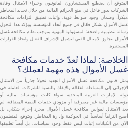
المتوقع أن يضطلع المستشارون القانونيون وخبراء الامتثال وقادة
الشركات بدور فاعل في منع الجرائم المالية من خلال تحديد المخاطر
مبكراً، وضمان وجود ضوابط قوية، وإثبات تطبيق التزامات مكافحة
غسل الأموال بشكل فعّال في جميع أنحاء المؤسسة. ويؤكد هذا التحول
رسالة تنظيمية واضحة: المسؤولية المهنية بموجب نظام مكافحة غسل
الأموال تتجاوز الامتثال الفني لتشمل الإشراف الفعال واتخاذ القرارات
المستنيرة.
الخلاصة: لماذا تُعدّ خدمات مكافحة
غسل الأموال هذه مهمة لعملك؟
يمثل قانون مكافحة غسل الأموال الجديد تحولاً جذرياً من الامتثال
الإجرائي إلى المساءلة الفعّالة والإنفاذ. بالنسبة للشركات العاملة في
دولة الإمارات العربية المتحدة، سواء كانت مؤسسات مالية أو
مؤسسات مالية غير مصرفية أو مزودي خدمات القيمة المضافة، لم
يعد الامتثال لقوانين مكافحة غسل الأموال مجرد إجراء شكلي، بل
أصبح التزاماً أساسياً في الحوكمة وإدارة المخاطر. ويتوقع المنظمون
الآن من الكيانات إثبات ليس فقط وجود سياسات، بل أيضاً تطبيقها