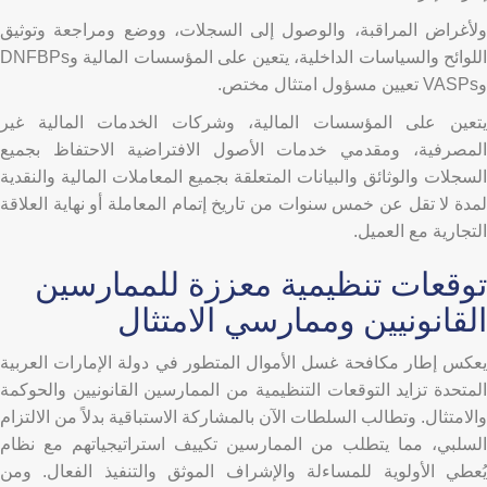
ولأغراض المراقبة، والوصول إلى السجلات، ووضع ومراجعة وتوثيق
اللوائح والسياسات الداخلية، يتعين على المؤسسات المالية وDNFBPs
وVASPs تعيين مسؤول امتثال مختص.
يتعين على المؤسسات المالية، وشركات الخدمات المالية غير
المصرفية، ومقدمي خدمات الأصول الافتراضية الاحتفاظ بجميع
السجلات والوثائق والبيانات المتعلقة بجميع المعاملات المالية والنقدية
لمدة لا تقل عن خمس سنوات من تاريخ إتمام المعاملة أو نهاية العلاقة
التجارية مع العميل.
توقعات تنظيمية معززة للممارسين
القانونيين وممارسي الامتثال
يعكس إطار مكافحة غسل الأموال المتطور في دولة الإمارات العربية
المتحدة تزايد التوقعات التنظيمية من الممارسين القانونيين والحوكمة
والامتثال. وتطالب السلطات الآن بالمشاركة الاستباقية بدلاً من الالتزام
السلبي، مما يتطلب من الممارسين تكييف استراتيجياتهم مع نظام
يُعطي الأولوية للمساءلة والإشراف الموثق والتنفيذ الفعال. ومن