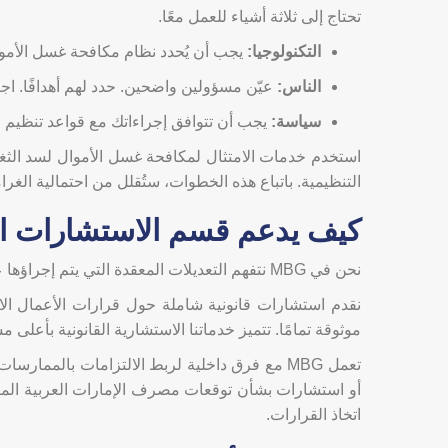
تحتاج إلى ثلاثة أشياء للعمل معًا.
التكنولوجيا:
يجب أن يُحدد نظام مكافحة غسل الأموال 
الناس:
عيّن مسؤولين واضحين. حدد لهم أهدافًا. اجع
سياسة:
يجب أن تتوافق إجراءاتك مع قواعد تنظيم 
استخدم خدمات الامتثال لمكافحة غسل الأموال لسد الثغر
التنظيمية. باتباع هذه الخطوات، ستُقلل من احتمالية الغر
كيف يدعم قسم الاستشارات القانونية ف
نحن في MBG نتفهم التعديلات المعقدة التي يتم إجراؤها على قوانين الامتثال التنظيمي والشركات والتجارة في دولة الإمارات العربية المتحدة بشكل مستمر.
نقدم استشارات قانونية شاملة حول قرارات الأعمال ال
موثوقة تمامًا. تتميز خدماتنا الاستشارية القانونية بأعلى م
تعمل MBG مع فرق داخلية لربط الالتزامات بالمم
اتخاذ القرارات.