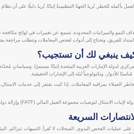
لَ بأكمله للخطر. تُريدُ الجهةُ التنظيميةُ إثباتًا. تُريدُ دليلًا على أن نظامَ
هداف النمو والميزانيات المحدودة. تسمع عن تغييرات في لوائح مكافحة غسل
تداد للفريق، وتحتاج إلى أدوات لفحص المعاملات وتتطلب مراجعة بشرية
وكيف ينبغي لك أن تستجيب؟
زي لدولة الإمارات العربية المتحدة إثباتًا مستمرًا، وسياساتٍ مُحدّثة
اسبًا للأدوار، وتكنولوجياً تُنبّه إلى الإشارات الحقيقية.
ر العملاء بمراقبة المعاملات. إذا كنت تفتقر إلى خدمات الامتثا
عمل المالي (FATF) وإزالة دولة الإمارات العربية المتحدة من "القائمة الرمادية" الدولية.
انتصارات السريعة
 عمليات الفحص اليدوي. السجلات لا تُقرأ. التنبيهات تتراكم. البي