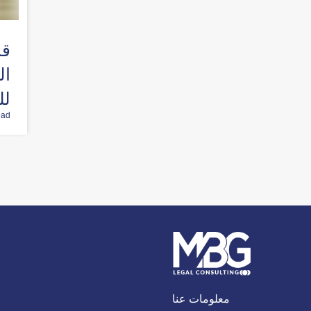
قا
ال
لل
ead
معلومات عنا