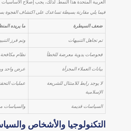
العربية المتحدة هذا النمط. لذلك، يجب إصلاح الأساسيات أول
فيما يلي مقارنة بسيطة تساعدك على اكتشاف الفجوة بس
ضعف السيطرة
ما يريده المن
تم تجاهل التنبيهات
وتم فرز التنبي
فحوصات يدوية معرضة للخطأ
نظام مكافحة غ
بيانات العملاء المجزأة
عرض واحد ووا
لا يوجد رابط للامتثال للشريعة
عمليات التحقق
الإسلامية
السياسات قديمة
والسياسات مر
التكنولوجيا والأشخاص والسياس