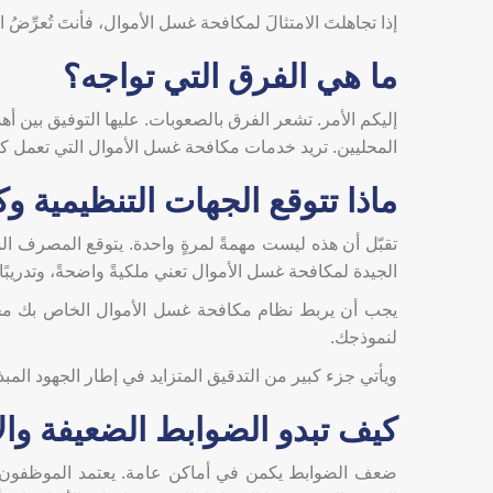
إذا تجاهلتَ الامتثالَ لمكافحة غسل الأموال، فأنتَ تُعرِّضُ العم
ما هي الفرق التي تواجه؟
إليكم الأمر. تشعر الفرق بالصعوبات. عليها التوفيق بين أ
المحليين. تريد خدمات مكافحة غسل الأموال التي تعمل كام
ماذا تتوقع الجهات التنظيمية 
تقبّل أن هذه ليست مهمةً لمرةٍ واحدة. يتوقع المصرف المرك
الجيدة لمكافحة غسل الأموال تعني ملكيةً واضحةً، وتدريبًا مُن
يجب أن يربط نظام مكافحة غسل الأموال الخاص بك مخاط
لنموذجك.
ويأتي جزء كبير من التدقيق المتزايد في إطار الجهود المبذولة لإثبات الامتثال لتوصيات مجموعة ال
كيف تبدو الضوابط الضعيفة وال
ضعف الضوابط يكمن في أماكن عامة. يعتمد الموظفون على