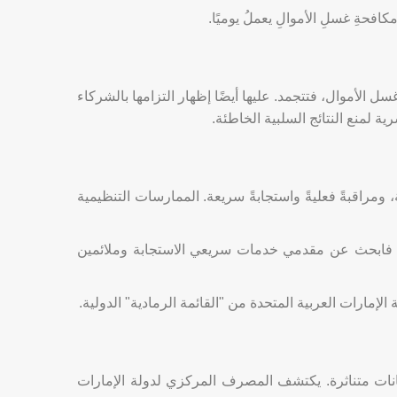
 مكافحةِ غسلِ الأموالِ يعملُ يوميًا.
 الأموال، فتتجمد. عليها أيضًا إظهار التزامها بالشركاء
 لمنع النتائج السلبية الخاطئة.
، ومراقبةً فعليةً واستجابةً سريعة. الممارسات التنظيمية
ل، فابحث عن مقدمي خدمات سريعي الاستجابة وملائمين
انات متناثرة. يكتشف المصرف المركزي لدولة الإمارات