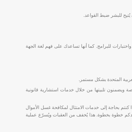
يُتيح للبشر ضبط القواعد.
ختبارات للبرامج. كما أنها تساعدك على فهم لغة الجهة
ة ويضمنون تلبيتها من خلال خدمات استشارية قانونية
 إذا كنتم بحاجة إلى خدمات الامتثال لمكافحة غسل الأموال
ن توقعات مصرف الإمارات العربية المتحدة المركزي التنظيمية لمكافحة غسل الأموال، فيمكن لـ MBG إرشادكم خطوة بخطوة. هذا يُخفف من العقبات ويُسرّع عملية