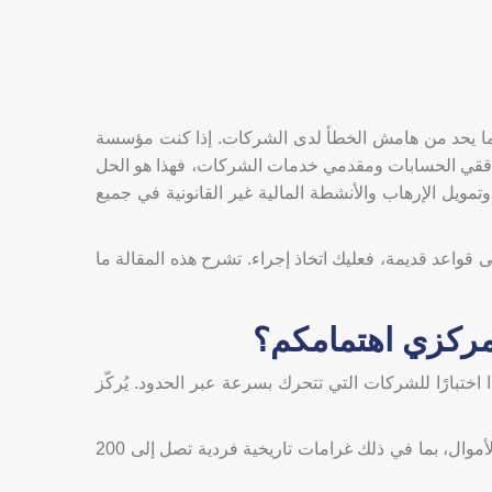
، مما يحد من هامش الخطأ لدى الشركات. إذا كنت مؤسسة
محامين وتجار المعادن الثمينة ومدققي الحسابات ومقدمي خدمات الشركات، فهذا هو الحل
 وتمويل الإرهاب والأنشطة المالية غير القانونية في جميع
 قواعد قديمة، فعليك اتخاذ إجراء. تشرح هذه المقالة ما
لمركزي اهتمامكم؟
 اختبارًا للشركات التي تتحرك بسرعة عبر الحدود. يُركّز
وفي عام 2025، فرض المصرف المركزي الإماراتي غرامات تجاوزت 339 مليون درهم إماراتي بسبب انتهاكات مكافحة غسل الأموال، بما في ذلك غرامات تاريخية فردية تصل إلى 200